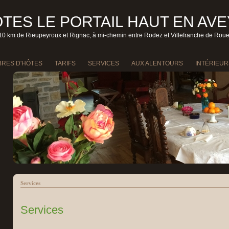
TES LE PORTAIL HAUT EN AV
10 km de Rieupeyroux et Rignac, à mi-chemin entre Rodez et Villefranche de Rou
RES D'HÔTES
TARIFS
SERVICES
AUX ALENTOURS
INTÉRIEUR
Services
Services