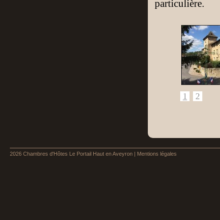
particulière.
1
2
2026
Chambres d'Hôtes Le Portail Haut en Aveyron
|
Mentions légales