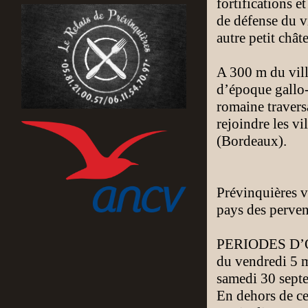
fortifications e
de défense du vi
autre petit chât
A 300 m du vill
d’époque gallo
romaine travers
rejoindre les 
(Bordeaux).
Prévinquières v
pays des perve
PERIODES D’
du vendredi 5 m
samedi 30 sept
En dehors de ce