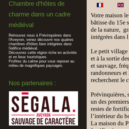
Chambre d'hôtes de
charme dans un cadre
Votre maison l
bâtisse du 15e 
médiéval
de la nature, g
Retrouvez nous à Prévinquières dans
intégrées dans 
l'Aveyron, venez découvrir nos quatres
chambres d'hôtes bien intégrées dans
l'édifice médiéval.
Le petit village
Découvrez cette région riche en activités
et en lieux touristiques.
et à la sortie d
Profitez du calme pour vous reposer au
et sauvage, fré
milieu de magnifiques paysages.
randonneurs et l
recherchent le c
Nos partenaires :
Prévinquières, 
un des premiers 
restes de forti
l’intérieur du 
La maison du P