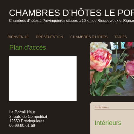
CHAMBRES D'HÔTES LE POR
Chambres d'hôtes à Prévinquières situées à 10 km de Rieupeyroux et Rignac
BIENVENUE
PRÉSENTATION
CHAMBRES D'HÔTES
TARIFS
Plan d'accès
Intérieurs
Le Portail Haut
2 route de Compolibat
12350 Prévinquières
Intérieurs
06.99.80.61.69