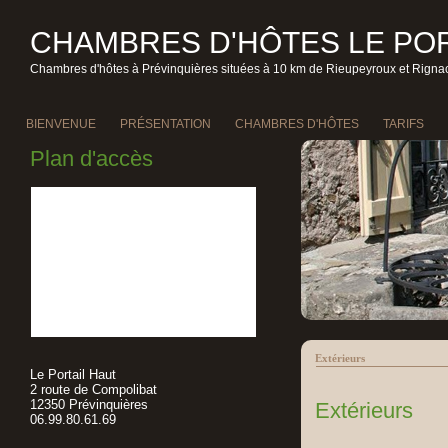
CHAMBRES D'HÔTES LE POR
Chambres d'hôtes à Prévinquières situées à 10 km de Rieupeyroux et Rignac
BIENVENUE
PRÉSENTATION
CHAMBRES D'HÔTES
TARIFS
Plan d'accès
Extérieurs
Le Portail Haut
2 route de Compolibat
12350 Prévinquières
Extérieurs
06.99.80.61.69