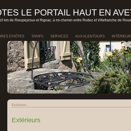
TES LE PORTAIL HAUT EN AV
10 km de Rieupeyroux et Rignac, à mi-chemin entre Rodez et Villefranche de Rou
RES D'HÔTES
TARIFS
SERVICES
AUX ALENTOURS
INTÉRIEUR
Extérieurs
Extérieurs