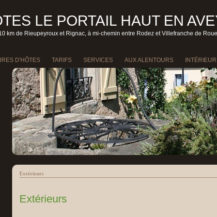
TES LE PORTAIL HAUT EN AV
10 km de Rieupeyroux et Rignac, à mi-chemin entre Rodez et Villefranche de Rou
RES D'HÔTES
TARIFS
SERVICES
AUX ALENTOURS
INTÉRIEUR
Extérieurs
Extérieurs