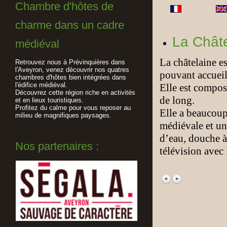
Chambre d'hôtes de
charme dans un cadre
La Chât
médiéval
La châtelaine e
Retrouvez nous à Prévinquières dans
l'Aveyron, venez découvrir nos quatres
pouvant accueil
chambres d'hôtes bien intégrées dans
l'édifice médiéval.
Elle est compos
Découvrez cette région riche en activités
de long.
et en lieux touristiques.
Profitez du calme pour vous reposer au
Elle a beaucoup
milieu de magnifiques paysages.
médiévale et un
d’eau, douche à 
Nos partenaires :
télévision avec 