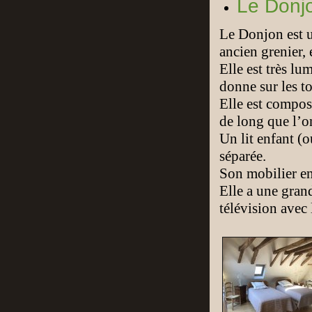
Le Donj
Le Donjon est u
ancien grenier, 
Elle est très l
donne sur les to
Elle est compos
de long que l’o
Un lit enfant (
séparée.
Son mobilier en
Elle a une grand
télévision avec 